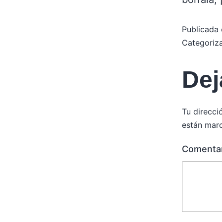
Publicada 
Categori
Dej
Tu direcci
están mar
Comenta