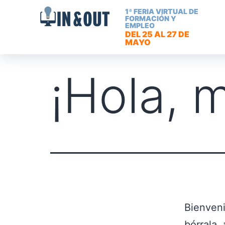
1ª FERIA VIRTUAL DE
FORMACIÓN Y
EMPLEO
DEL 25 AL 27 DE
MAYO
¡Hola, 
Bienveni
bórrala,