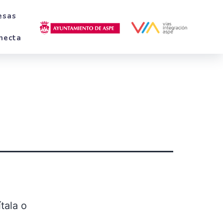
esas
necta
tala o